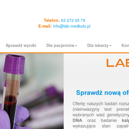
Telefon:
63 272 05 79
E-mail:
info@lab-medkolo.pl
Sprawdź wyniki
Dla pacjentów
Dla lekarzy
Kon