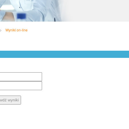
>
Wyniki on-line