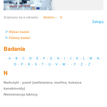
Znajdujesz się w zakładce:
Badania
>
N
Zaloguj
Wykaz badań
Pakiety badań
Badania
-
A
-
B
-
C
-
D
-
E
-
F
-
G
-
H
-
I
-
J
-
K
-
L
-
M
-
N
-
O
-
P
-
R
-
S
-
T
-
U
-
V
-
W
-
-
Y
-
Z
-
Ż
-
N
Narkotyki - panel (amfetamina, morfina, kokaina
kanabinoidy)
Nietolerancja laktozy